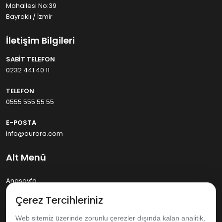
Mahallesi No:39
Bayraklı / İzmir
İletişim Bilgileri
SABIT TELEFON
0232 441 40 11
TELEFON
0555 555 55 55
E-POSTA
info@aurora.com
Alt Menü
Anasayfa
Çerez Tercihleriniz
Hakkımızda
Web sitemiz üzerinde zorunlu çerezler dışında kalan analitik,
Ürünlerimiz